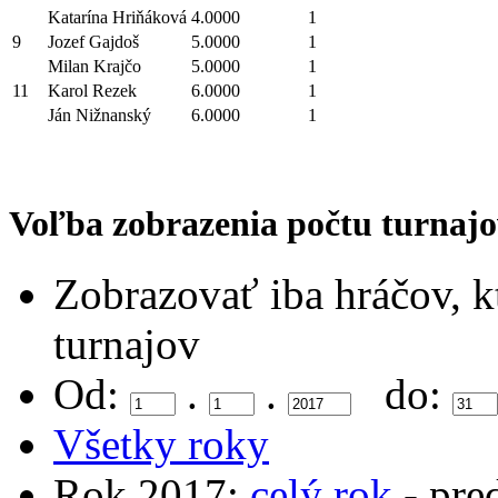
Katarína Hriňáková
4.0000
1
9
Jozef Gajdoš
5.0000
1
Milan Krajčo
5.0000
1
11
Karol Rezek
6.0000
1
Ján Nižnanský
6.0000
1
Voľba zobrazenia počtu turnajo
Zobrazovať iba hráčov, k
turnajov
Od:
.
.
do:
Všetky roky
Rok 2017:
celý rok
- pre