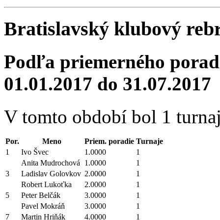
Bratislavský klubový reb
Podľa priemerného poradi
01.01.2017 do 31.07.2017
V tomto období bol 1 turnaj
Por.
Meno
Priem. poradie
Turnaje
1
Ivo Švec
1.0000
1
Anita Mudrochová
1.0000
1
3
Ladislav Golovkov
2.0000
1
Robert Lukoťka
2.0000
1
5
Peter Belčák
3.0000
1
Pavel Mokráň
3.0000
1
7
Martin Hriňák
4.0000
1