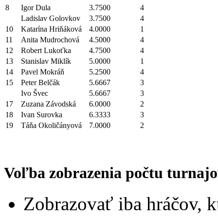
8
Igor Dula
3.7500
4
Ladislav Golovkov
3.7500
4
10
Katarína Hriňáková
4.0000
1
11
Anita Mudrochová
4.5000
4
12
Robert Lukoťka
4.7500
4
13
Stanislav Miklík
5.0000
1
14
Pavel Mokráň
5.2500
4
15
Peter Belčák
5.6667
3
Ivo Švec
5.6667
3
17
Zuzana Závodská
6.0000
2
18
Ivan Surovka
6.3333
3
19
Táňa Okoličányová
7.0000
2
Voľba zobrazenia počtu turnajo
Zobrazovať iba hráčov, k