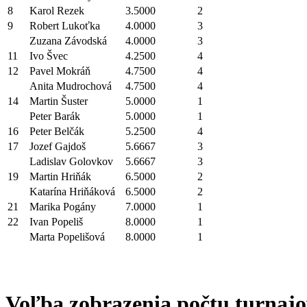
8
Karol Rezek
3.5000
2
9
Robert Lukoťka
4.0000
3
Zuzana Závodská
4.0000
3
11
Ivo Švec
4.2500
4
12
Pavel Mokráň
4.7500
4
Anita Mudrochová
4.7500
4
14
Martin Šuster
5.0000
1
Peter Barák
5.0000
1
16
Peter Belčák
5.2500
4
17
Jozef Gajdoš
5.6667
3
Ladislav Golovkov
5.6667
3
19
Martin Hriňák
6.5000
2
Katarína Hriňáková
6.5000
2
21
Marika Pogány
7.0000
1
22
Ivan Popeliš
8.0000
1
Marta Popelišová
8.0000
1
Voľba zobrazenia počtu turnajo