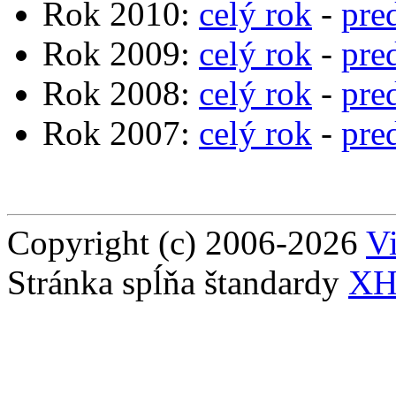
Rok 2010:
celý rok
-
pre
Rok 2009:
celý rok
-
pre
Rok 2008:
celý rok
-
pre
Rok 2007:
celý rok
-
pre
Copyright (c) 2006-2026
Vi
Stránka spĺňa štandardy
XH