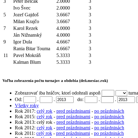
3
Peter Belčák
2.0000
3
Ivo Švec
2.0000
3
5
Jozef Gajdoš
3.6667
3
Milan Krajčo
3.6667
3
7
Karol Rezek
4.0000
3
Ján Nižnanský
4.0000
3
9
Igor Dula
4.6667
3
Rania Bitar Touma
4.6667
3
11
Pavel Mokráň
5.3333
3
Kalman Blum
5.3333
3
Voľba zobrazenia počtu turnajov a obdobia (deň.mesiac.rok)
Zobrazovať iba hráčov, ktorí odohrali aspoň
turna
Od:
.
.
do:
.
.
Všetky roky
Rok 2017:
celý rok
-
pred prázdninami
-
po prázdninách
Rok 2015:
celý rok
-
pred prázdninami
-
po prázdninách
Rok 2013: celý rok -
pred prázdninami
-
po prázdninách
Rok 2012:
celý rok
-
pred prázdninami
-
po prázdninách
Rok 2011:
celý rok
-
pred prázdninami
-
po prázdninách