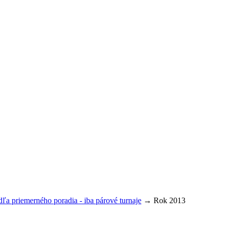
ľa priemerného poradia - iba párové turnaje
→ Rok 2013