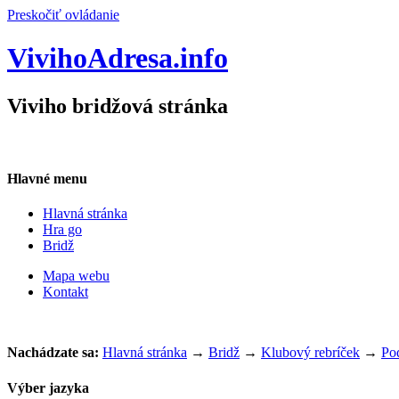
Preskočiť ovládanie
VivihoAdresa.info
Viviho bridžová stránka
Hlavné menu
Hlavná stránka
Hra go
Bridž
Mapa webu
Kontakt
Nachádzate sa:
Hlavná stránka
→
Bridž
→
Klubový rebríček
→
Pod
Výber jazyka