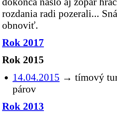
dokonca našlo aj zopár hráč
rozdania radi pozerali... Sn
obnoviť.
Rok 2017
Rok 2015
14.04.2015
→ tímový tur
párov
Rok 2013